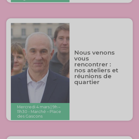
Nous venons
vous
rencontrer :
nos ateliers et
réunions de
quartier
Mercredi 4 mars | 9h –
11h30 - Marché – Place
des Gascons