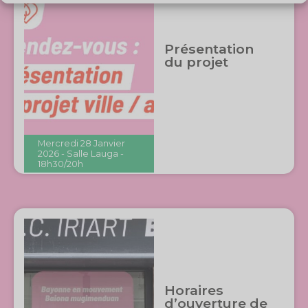
This popup will close in:
7
Présentation
du projet
Mercredi 28 Janvier
2026 - Salle Lauga -
18h30/20h
Horaires
d’ouverture de